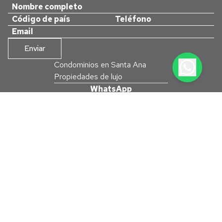
Enviar
Condominios en Santa Ana
Propiedades de lujo
WhatsApp
+506 8913-2121
Teléfono
+506 2582-0060
+506 4080-6230
Email
info@neocasacr.com
Costa Rica, San José, Santa
Ana, Lindora. Plaza Futura,
segundo piso, oficina B-109
Políticas de privacidad