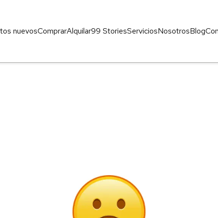
tos nuevos
Comprar
Alquilar
99 Stories
Servicios
Nosotros
Blog
Con