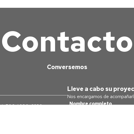
Contacto
Conversemos
Lleve a cabo su proye
Nos encargamos de acompañarlo
0
/
+506 4080-6230
Ana, Lindora. Plaza Futura,
Enviar