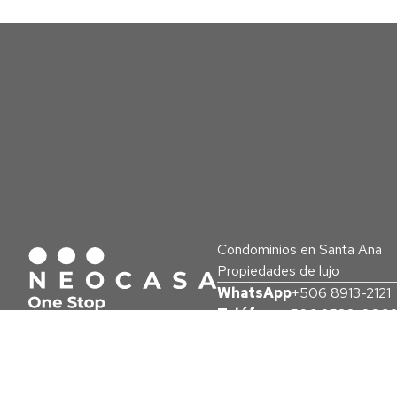
Condominios en Santa Ana
Propiedades de lujo
WhatsApp
+506 8913-2121
Teléfono
+506 2582-006
SIGUENOS EN
Email
info@neocasacr.com
Costa Rica, San José, Santa 
VISITE TAMBIÉN
99
segundo piso, oficina B-109
STORIES